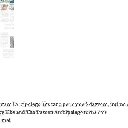
2026
quantità
ontare l’Arcipelago Toscano per come è davvero, intimo 
oy Elba and The Tuscan Archipelag
o torna con
e mai.