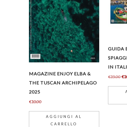
GUIDA 
SPIAGGE
IN ITA
MAGAZINE ENJOY ELBA &
Il
€
19.00
€
1
THE TUSCAN ARCHIPELAGO
pr
or
2025
era
€
10.00
€19
AGGIUNGI AL
CARRELLO