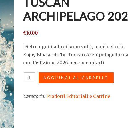
TUSCAN
ARCHIPELAGO 202
€
10.00
Dietro ogni isola ci sono volti, mani e storie.
Enjoy Elba and The Tuscan Archipelago torn
con l’edizione 2026 per raccontarli.
Magazine
AGGIUNGI AL CARRELLO
Enjoy
Elba
Categoria:
Prodotti Editoriali e Cartine
&
The
Tuscan
Archipelago