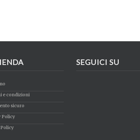
ZIENDA
SEGUICI SU
amo
 e condizioni
nto sicuro
 Policy
Policy