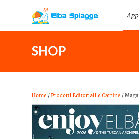
App
SHOP
Home
/
Prodotti Editoriali e Cartine
/ Maga