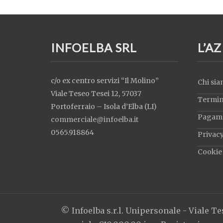
INFOELBA SRL
L’A
c/o ex centro servizi “Il Molino”
Chi si
Viale Teseo Tesei 12, 57037
Termini
Portoferraio – Isola d’Elba (LI)
Pagame
commerciale@infoelba.it
0565.918864
Privacy
Cookie 
© Infoelba s.r.l. Unipersonale - Viale Tes