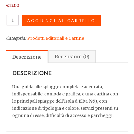
€
13.00
Guida
AGGIUNGI AL CARRELLO
cartacea
+
Categoria:
Prodotti Editoriali e Cartine
Cartina
"Le
spiagge
Recensioni (0)
Descrizione
dell'Isola
d'Elba"
DESCRIZIONE
in
Italiano
Una guida alle spiagge completa e accurata,
quantità
indispensabile, comoda e pratica, e una cartina con
le principali spiagge dell’Isola d’Elba (95), con
indicazione di tipologia e colore, servizi presenti su
ognuna di esse, difficoltà di accesso e parcheggi.