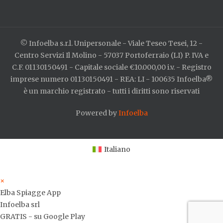
© Infoelba s.r.l. Unipersonale - Viale Teseo Tesei, 12 -
Centro Servizi Il Molino - 57037 Portoferraio (LI) P. IVA e
C.F. 01130150491 - Capitale sociale €10.000,00 i.v. - Registro
imprese numero 01130150491 - REA: LI - 100635 Infoelba®
è un marchio registrato - tutti i diritti sono riservati
Powered by
Infoelba
Italiano
×
Elba Spiagge App
Infoelba srl
GRATIS - su Google Play