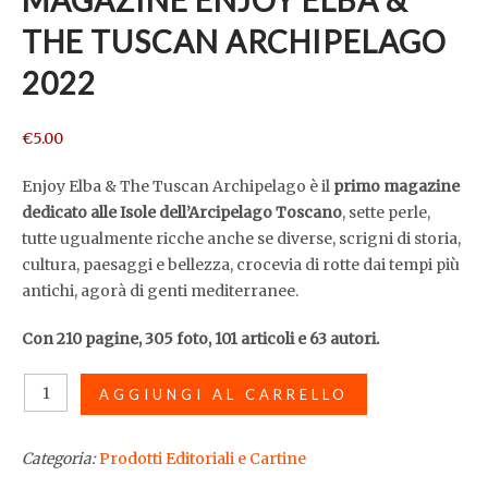
MAGAZINE ENJOY ELBA &
THE TUSCAN ARCHIPELAGO
2022
€
5.00
Enjoy Elba & The Tuscan Archipelago è il
primo magazine
dedicato alle Isole dell’Arcipelago Toscano
, sette perle,
tutte ugualmente ricche anche se diverse, scrigni di storia,
cultura, paesaggi e bellezza, crocevia di rotte dai tempi più
antichi, agorà di genti mediterranee.
Con 210 pagine, 305 foto, 101 articoli e 63 autori.
Magazine
AGGIUNGI AL CARRELLO
Enjoy
Elba
Categoria:
Prodotti Editoriali e Cartine
&