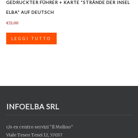
GEDRUCKTER FÜHRER + KARTE “STRÄNDE DER INSEL
ELBA“ AUF DEUTSCH
€
11.00
LEGGI TUTTO
INFOELBA SRL
c/o ex centro servizi “Il Molino”
Viale Teseo Tesei 12, 57037