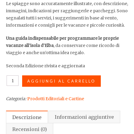
Le spiagge sono accuratamente illustrate, con descrizione,
immagini, indicazioni per raggiungerle e parcheggi. Sono
segnalati tutti i servizi, i suggerimenti in base al vento,
informazioni e consigli per le vacanze e piccole curiosità.
Una guida indispensabile per programmare le proprie
vacanze all’isola d’Elba
, da conservare come ricordo di
viaggio e anche un’ottima idea regalo.
Seconda Edizione rivista e aggiornata
Guida
AGGIUNGI AL CARRELLO
cartacea
"Le
Categoria:
Prodotti Editoriali e Cartine
spiagge
dell'Isola
d'Elba"
Informazioni aggiuntive
Descrizione
in
Italiano
Recensioni (0)