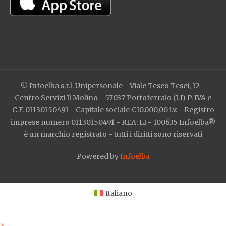
© Infoelba s.r.l. Unipersonale - Viale Teseo Tesei, 12 -
Centro Servizi Il Molino - 57037 Portoferraio (LI) P. IVA e
C.F. 01130150491 - Capitale sociale €10.000,00 i.v. - Registro
imprese numero 01130150491 - REA: LI - 100635 Infoelba®
è un marchio registrato - tutti i diritti sono riservati
Powered by
Infoelba
Italiano
×