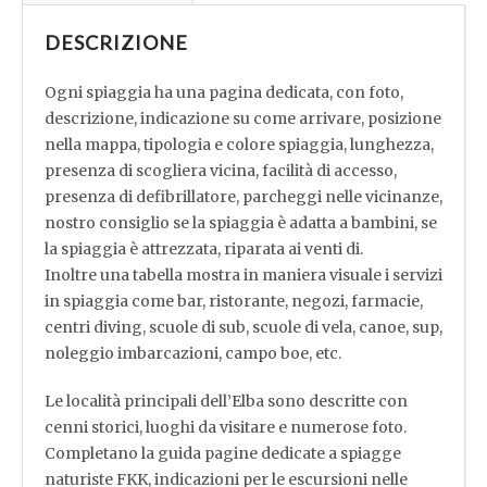
quantità
DESCRIZIONE
Ogni spiaggia ha una pagina dedicata, con foto,
descrizione, indicazione su come arrivare, posizione
nella mappa, tipologia e colore spiaggia, lunghezza,
presenza di scogliera vicina, facilità di accesso,
presenza di defibrillatore, parcheggi nelle vicinanze,
nostro consiglio se la spiaggia è adatta a bambini, se
la spiaggia è attrezzata, riparata ai venti di.
Inoltre una tabella mostra in maniera visuale i servizi
in spiaggia come bar, ristorante, negozi, farmacie,
centri diving, scuole di sub, scuole di vela, canoe, sup,
noleggio imbarcazioni, campo boe, etc.
Le località principali dell’Elba sono descritte con
cenni storici, luoghi da visitare e numerose foto.
Completano la guida pagine dedicate a spiagge
naturiste FKK, indicazioni per le escursioni nelle