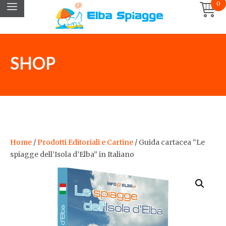
0
SHOP
Home
/
Prodotti Editoriali e Cartine
/ Guida cartacea “Le
spiagge dell’Isola d’Elba” in Italiano